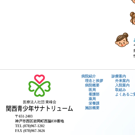
病院紹介
診療案内
理念と挨拶
外来案内
病院概要
入院案内
医局
取組み
看護部
よくあるご
薬局
栄養課
施設概要
〒651-2403
神戸市西区岩岡町西脇838番地
TEL (078)967-1202
FAX (078)967-3626