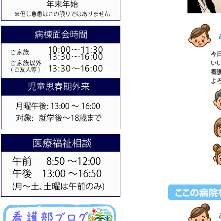
今
い
看
よ