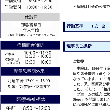
～病院は社会の公器で
行動基準
1.安 全
理事長ご挨拶
ご挨拶
本院は、1966年（
症や気分障害（躁うつ
なっています。 19
した。又、医療及び看
した。 そして、「包
ープホームの拡充に意を
Steps」を開設しま
にも積極的に取り組ん