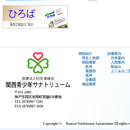
病院紹介
診療案内
理念と挨拶
外来案内
病院概要
入院案内
医局
取組み
看護部
よくあるご
薬局
栄養課
施設概要
〒651-2403
神戸市西区岩岡町西脇838番地
TEL (078)967-1202
FAX (078)967-3626
Copyright © Kansai Seishounen Sanatoriu