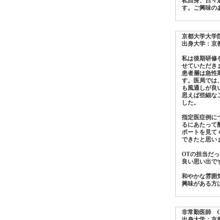
私自身、日々
す。ご興味の
京都大学大学
出身大学：京
私は後期研修
せていただき
患者層は急性
す。医局では
も風通しが良
思えば些細な
した。
指定医症例に
るにあたって
ポートを見て
できたと思い
OTの担当だ
良い思い出で
和やかな雰囲
興味がある方
非常勤医師 O.
出身大学：京