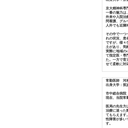
京大精神科専
一番の魅力は
外来や入院治
問看護、グル
人外でも近隣
その中で一つ
れの状況、患
ですが、様々
土があり、気
実際に地域のc
て指定医・専
た。一方で育
せて柔軟に対
常勤医師 河
出身大学：筑
市中総合病院
現在、当院常
医局の先生方
治療に迷った
てもらえます
性障害が多い
す。