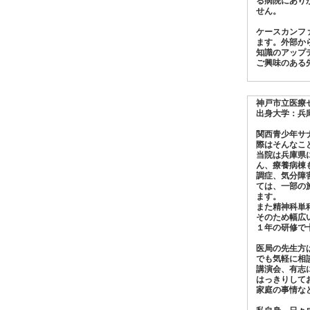
る病院にあり
せん。
ケースカンフ
ます。外部か
知識のアップ
ご興味のある
神戸市立医療
出身大学：兵
関西青少年サ
際はそんなこ
当院は兵庫県
ん、療養病棟
調症、気分障
ては、一部の
ます。
また精神科単
そのため幅広
１年の研修で
医局の先生方
でも気軽に相
講演会、有志
はっきりして
家庭の事情な