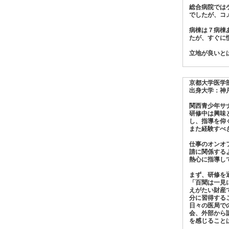
総合病院では
でしたが、コ
病棟は７病棟
たが、すぐに
立地が良いと
京都大学医学
出身大学：神
関西青少年サ
研修中は興味
し、指導を仰
また経験すべ
仕事のオンオ
請に関係する
熱心に指導し
まず、研修を
「百聞は一見
えがたい財産
分に習得する
日々の医局で
会、外部から
を感じること