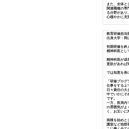
また、全体と
関連職種の専
る分野があり
心穏やかに充
教育研修担当
出身大学：岡
初期研修を終
精神科医とし
精神科医が成
意欲があれば
では知恵を身
「研修プログ
仕事をする上
日々責任の大
中でいかにそ
です。
一方、医局内
の雰囲気がよ
く、お互いに
病棟を始めと
護室など他部
こに働く全て