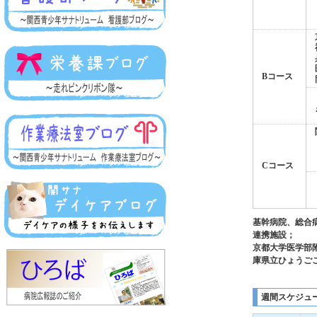
Bコース
Cコース
基幹病院、総合
連携施設；
京都大学医学部
庫県立ひょうご
週間スケジュ