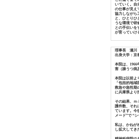
いていく。自
の仕事が見え
協力しながら
と、ひとりひ
うな環境で研
との手伝いを
が育っていけ
理事長 瀬川
出身大学：京
本院は、19
害（躁うつ病
本院は以前よ
「包括的地域
救急や急性期
に兵庫県より
その結果、ｍ
護件数、それ
ています。今
メード”で 
私は、かねが
し拡大してき
精神科病院の