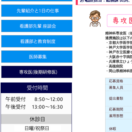
お電話(担当：総務課 田渕
精神科専攻医（
連携施設は以下
・京都大学医学
・神戸大学医学
・神戸市立医療
・大阪赤十字病
・兵庫県立ひょ
・高槻病院
・岡山県精神科
応募資格
募集人員
提出書類
応募期間
雇用形態
休暇