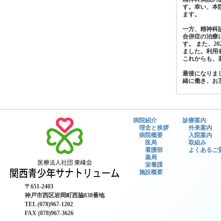
す。幸い、本
ます。
一方、精神科
合併症の治療
す。 また、2
ました。利用
これからも、
最後になりま
緒に働き、お
病院紹介
診療案内
理念と挨拶
外来案内
病院概要
入院案内
医局
取組み
看護部
よくあるご
薬局
栄養課
施設概要
〒651-2403
神戸市西区岩岡町西脇838番地
TEL (078)967-1202
FAX (078)967-3626