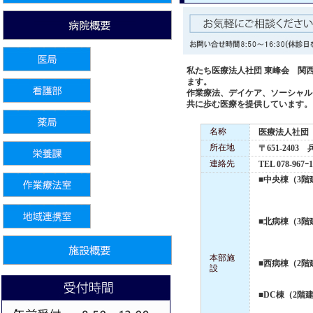
私たち医療法人社団 東峰会 関
ます。
作業療法、デイケア、ソーシャル
共に歩む医療を提供しています。
名称
医療法人社団
所在地
〒651-24
連絡先
TEL 078-967ｰ
■中央棟（3階
■北病棟（3階
本部施
■西病棟（2階
設
■DC棟（2階